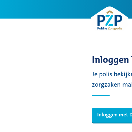
Inloggen 
Je polis bekijk
zorgzaken makk
I
Inloggen met 
n