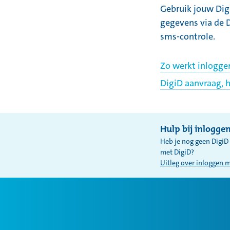
l
Gebruik jouw Digi
o
gegevens via de 
sms-controle.
g
g
Zo werkt inlogge
e
DigiD aanvraag, 
n
m
Hulp bij inlogge
e
Heb je nog geen DigiD 
t
met DigiD?
Uitleg over inloggen 
D
i
g
i